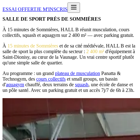
ESSAI OFFERT
JE M'INSCRIS
SALLE DE SPORT PRÈS DE SOMMIÈRES
À 15 minutes de Sommières, HALL B réunit musculation, cours
collectifs, squash et aquagym sur 2 400 m² — avec parking gratuit.
À
15 minutes de Sommières
et de sa cité médiévale, HALL B est la
salle de sport la plus complète du secteur :
2 400 m²
d'équipement à
Saint-Dionisy, au cœur de la Vaunage. Un vrai centre sportif plutôt
qu'une simple salle de quartier.
Au programme : un grand
plateau de musculation
Panatta &
Technogym, des
cours collectifs
et small groups, un bassin
d'
aquagym
chauffé, deux terrains de
squash
, une école de danse et
un pôle santé. Avec un parking gratuit et un accès 7j/7 de 6h à 23h.