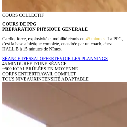
COURS COLLECTIF
COURS DE PPG
PRÉPARATION PHYSIQUE GÉNÉRALE
Cardio, force, explosivité et mobilité réunis en
45 minutes
. La PPG,
c'est la base athlétique complète, encadrée par un coach, chez
HALL B à 15 minutes de Nîmes.
SÉANCE D'ESSAI OFFERTE
VOIR LES PLANNINGS
45 MIN
DURÉE D'UNE SÉANCE
~500 KCAL
BRÛLÉES EN MOYENNE
CORPS ENTIER
TRAVAIL COMPLET
TOUS NIVEAUX
INTENSITÉ ADAPTABLE